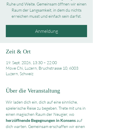
Ruhe und Weite. Gemeinsam öffnen wir einen
Raum der Langsamkeit, in dem du nichts
erreichen musst und einfach sein darfst.
Anmeldung
Zeit & Ort
19. Sept. 2026, 13:30 – 22:00
Move Chi, Luzern, Bruchstrasse 10, 6003
Luzern, Schweiz
Über die Veranstaltung
Wir laden dich ein, dich auf eine sinnliche, 
spielerische Reise zu begeben. Trete mit uns in 
einen magischen Raum der Neugier, wo 
herzöffnende Begegnungen in Konsens
 auf 
dich warten. Gemeinsam erschaffen wir einen 