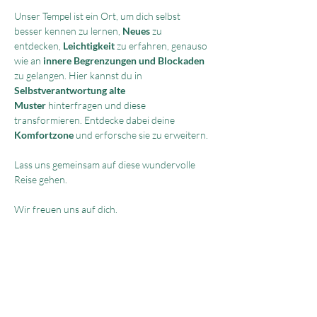
Unser Tempel ist ein Ort, um dich selbst 
besser kennen zu lernen, 
Neues 
zu 
entdecken, 
Leichtigkeit 
zu erfahren, genauso 
wie an
 innere Begrenzungen und Blockaden 
zu gelangen. Hier kannst du in 
Selbstverantwortung alte 
Muster
 hinterfragen und diese 
transformieren. Entdecke dabei deine 
Komfortzone 
und erforsche sie zu erweitern.
Lass uns gemeinsam auf diese wundervolle 
Reise gehen.
Wir freuen uns auf dich.
Michèle, Sarah & Caro
Parkplätze 
vorhanden. Parkhaus 
Migros/Coop.