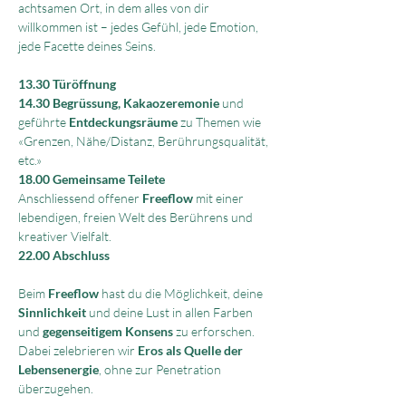
achtsamen Ort, in dem alles von dir 
willkommen ist – jedes Gefühl, jede Emotion, 
jede Facette deines Seins.
13.30 Türöffnung
14.30 Begrüssung, Kakaozeremonie
 und 
geführte 
Entdeckungsräume 
zu Themen wie 
«Grenzen, Nähe/Distanz, Berührungsqualität, 
etc.»
18.00 Gemeinsame Teilete
Anschliessend offener 
Freeflow 
mit einer 
lebendigen, freien Welt des Berührens und 
kreativer Vielfalt.
22.00 Abschluss
Beim 
Freeflow 
hast du die Möglichkeit, deine 
Sinnlichkeit 
und deine Lust in allen Farben 
und 
gegenseitigem Konsens 
zu erforschen. 
Dabei zelebrieren wir 
Eros als Quelle der 
Lebensenergie
, ohne zur Penetration 
überzugehen.