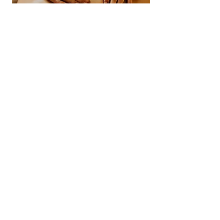
Tempelnächte (Templenights)
Erlebe Lebensfreude, Verbindung,
Achtsamkeit und Sinnlichkeit in einem
geschützten Raum.
Mehr Infos
hier