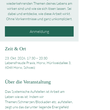
wiederkehrenden Themen deines Lebens am
wirken sind und wie sie sich lösen lassen. Sei
dabei und entdecke, wie diese Arbeit wirkt.
Ohne Vorkenntnisse und ganz unkompliziert.
Anmeldung
Zeit & Ort
23. Okt. 2026, 17:30 – 20:30
Lebensfreude Praxis, Horw, Hürliweidallee 3,
6048 Horw, Schweiz
Über die Veranstaltung
Das Systemische Aufstellen ist Arbeit am 
Leben wie es ist. Indem wir 
Themen/Schmerzen/Blockaden etc. aufstellen, 
zeigt uns das darunter liegende Energiefeld 