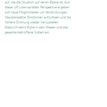
auf, wie die Situation auf deren Ebene ist. Aus 
dieser oft unerwarteten Perspektive ergeben 
sich neue Möglichkeiten um Verstrickungen, 
Glaubenssätze, Emotionen aufzulösen und die 
höhere Ordnung wieder herzustellen. 
Dadurch kehrt Ruhe in dein Wesen und das 
gesamte betroffene System ein.
Diese Aufstellungsarbeit machen wir in 
Gruppen von maximal 10 Personen. 
Anmeldung
Lebensfreudepraxis
Michèle Manetsch
Mail:
info@lebensfreudepraxis.ch
Tel.:
+41 78 652 54 47
Impressum
Datenschutz
AGB