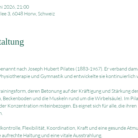
ni 2026, 21:00
llee 3, 6048 Horw, Schweiz
taltung
benannt nach Joseph Hubert Pilates (1883-1967). Er verband damal
Physiotherapie und Gymnastik und entwickelte sie kontinuierlich w
 Trainingsform, deren Betonung auf der Kräftigung und Stärkung de
, Beckenboden und die Muskeln rund um die Wirbelsäule). Im Pilat
r Konzentration miteinbezogen. Es eignet sich für alle, die ihren 
n.
ntrolle, Flexibilität, Koordination, Kraft und eine gesunde Atmu
e aufrechte Haltung und eine vitale Ausstrahlung.