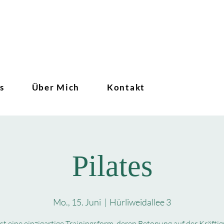
s
Über Mich
Kontakt
Pilates
Mo., 15. Juni
  |  
Hürliweidallee 3
 ist eine einzigartige Trainingsform, deren Betonung auf der Kräfti