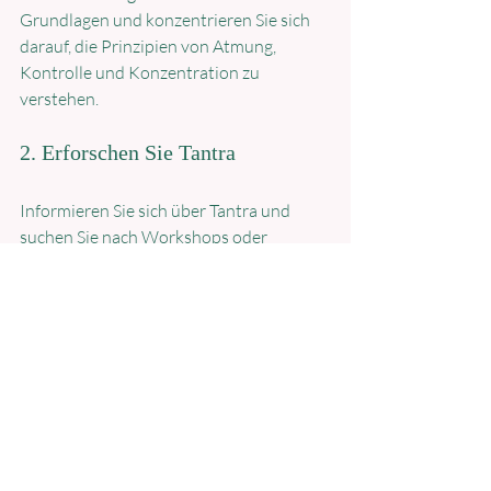
Grundlagen und konzentrieren Sie sich 
darauf, die Prinzipien von Atmung, 
Kontrolle und Konzentration zu 
verstehen.
2. Erforschen Sie Tantra
Informieren Sie sich über Tantra und 
suchen Sie nach Workshops oder 
Kursen, die sich auf die spirituellen 
Aspekte konzentrieren. Es ist wichtig, 
einen sicheren Raum zu finden, in dem 
Sie sich wohlfühlen und offen für neue 
Erfahrungen sind.
3. Kombinieren Sie die Praktiken
Versuchen Sie, Elemente von Pilates und 